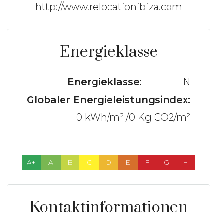
http://www.relocationibiza.com
Energieklasse
Energieklasse:
N
Globaler Energieleistungsindex:
0 kWh/m² /0 Kg CO2/m²
A+
A
B
C
D
E
F
G
H
Kontaktinformationen