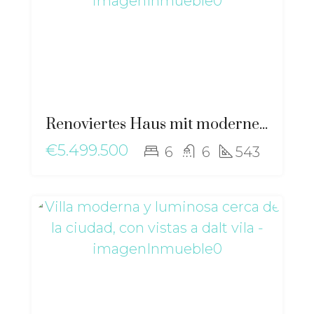
Renoviertes Haus mit moderner Eleganz und mediterranem Flair in der Nähe von Sant Josep – ma-2511
€5.499.500
6
6
543