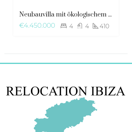
Neubauvilla mit ökologischem Design und mediterranem Charme, nahe Santa Gertrudis – ma-2506
€4.450.000
4
4
410