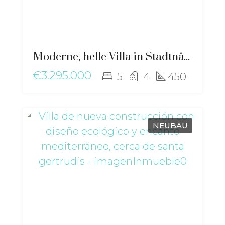
Moderne, helle Villa in Stadtnähe mit Blick auf Dalt Vila – ma-2507
€3.295.000
5
4
450
NEUBAU