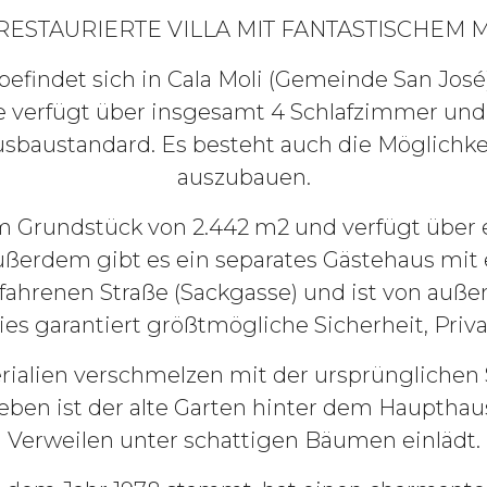
ESTAURIERTE VILLA MIT FANTASTISCHEM 
 befindet sich in Cala Moli (Gemeinde San José)
e verfügt über insgesamt 4 Schlafzimmer un
baustandard. Es besteht auch die Möglichkei
auszubauen.
 Grundstück von 2.442 m2 und verfügt über 
ßerdem gibt es ein separates Gästehaus mit 
efahrenen Straße (Sackgasse) und ist von auß
ies garantiert größtmögliche Sicherheit, Pri
rialien verschmelzen mit der ursprünglichen 
ben ist der alte Garten hinter dem Haupthaus
Verweilen unter schattigen Bäumen einlädt.