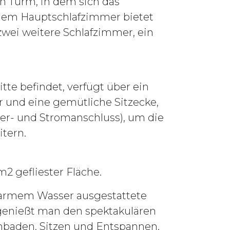
n Turm, in dem sich das
 dem Hauptschlafzimmer bietet
zwei weitere Schlafzimmer, ein
tte befindet, verfügt über ein
 und eine gemütliche Sitzecke,
ser- und Stromanschluss), um die
tern.
2 gefliester Fläche.
 warmem Wasser ausgestattete
 genießt man den spektakulären
nbaden, Sitzen und Entspannen.