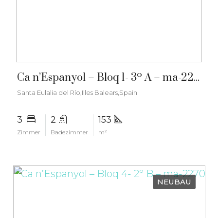
€890.000
Ca n’Espanyol – Bloq 1- 3º A – ma-2271
Santa Eulalia del Río,Illes Balears,Spain
3
2
153
Zimmer
Badezimmer
m²
NEUBAU