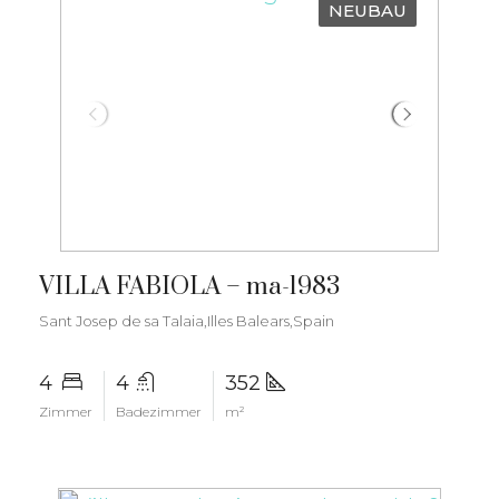
NEUBAU
€3.300.000
VILLA FABIOLA – ma-1983
Sant Josep de sa Talaia,Illes Balears,Spain
4
4
352
Zimmer
Badezimmer
m²