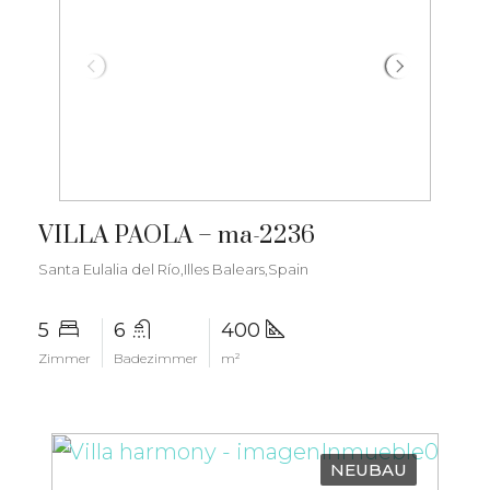
€3.500.000
VILLA PAOLA – ma-2236
Santa Eulalia del Río,Illes Balears,Spain
5
6
400
Zimmer
Badezimmer
m²
NEUBAU