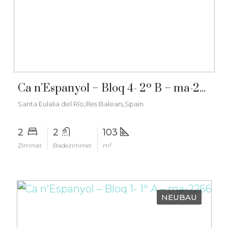
€650.000
Ca n’Espanyol – Bloq 4- 2º B – ma-2270
Santa Eulalia del Río,Illes Balears,Spain
2
2
103
Zimmer
Badezimmer
m²
NEUBAU