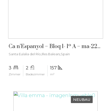
€730.000
Ca n’Espanyol – Bloq 1- 1º A – ma-2266
Santa Eulalia del Río,Illes Balears,Spain
3
2
157
Zimmer
Badezimmer
m²
NEUBAU