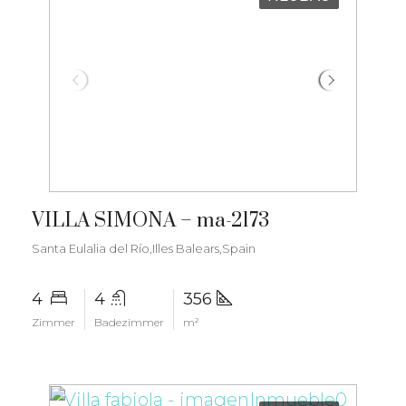
€3.300.000
VILLA SIMONA – ma-2173
Santa Eulalia del Río,Illes Balears,Spain
4
4
356
Zimmer
Badezimmer
m²