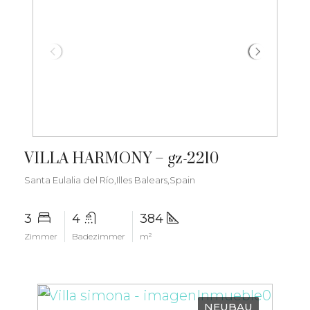
€2.350.000
VILLA HARMONY – gz-2210
Santa Eulalia del Río,Illes Balears,Spain
3
4
384
Zimmer
Badezimmer
m²
NEUBAU