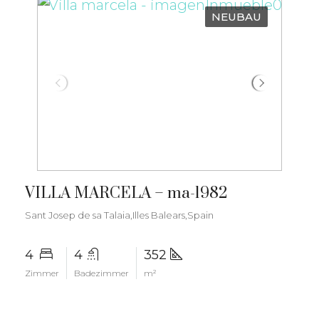
NEUBAU
€3.300.000
VILLA MARCELA – ma-1982
Sant Josep de sa Talaia,Illes Balears,Spain
4
4
352
Zimmer
Badezimmer
m²