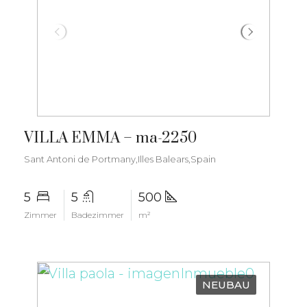
€4.800.000
VILLA EMMA – ma-2250
Sant Antoni de Portmany,Illes Balears,Spain
5
5
500
Zimmer
Badezimmer
m²
NEUBAU