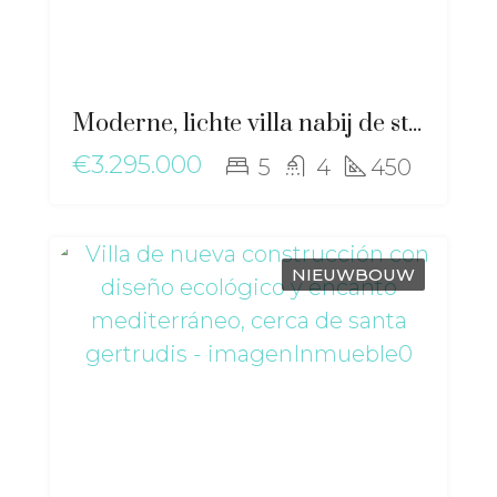
Moderne, lichte villa nabij de stad met uitzicht op Dalt Vila – ma-2507
€3.295.000
5
4
450
NIEUWBOUW