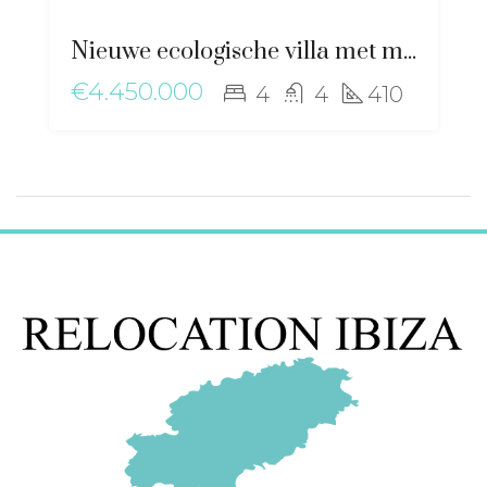
Nieuwe ecologische villa met mediterraan karakter, nabij Santa Gertrudis – ma-2506
€4.450.000
4
4
410