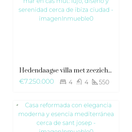
Hedendaagse villa met zeezicht in Cas Mut: luxe, design en rust nabij Ibiza-stad – ri-2517
€7.250.000
4
4
550