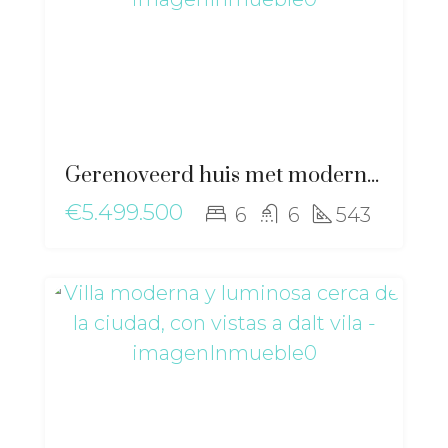
Gerenoveerd huis met moderne elegantie en mediterrane sfeer nabij Sant Josep – ma-2511
€5.499.500
6
6
543