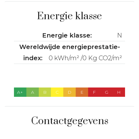
Energie klasse
Energie klasse:
N
Wereldwijde energieprestatie-
index:
0 kWh/m² /0 Kg CO2/m²
A+
A
B
C
D
E
F
G
H
Contactgegevens