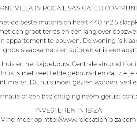
 VILLA IN ROCA LISA’S GATED COMMUNIT
et de beste materialen heeft 440 m2 5 slaap
et een groot terras en een lang overloopzwe
ein appartement te bouwen. De woning is klaar
r grote slaapkamers en suite en er is een ap
huis en het bijgebouw. Centrale aircondition
t huis is met veel liefde gebouwd en dat zie je
entimeter. Dit huis moet gezien worden, verlie
rmatie of een bezichtiging neem gerust cont
INVESTEREN IN IBIZA
Vind meer op http://www.relocationibiza.com