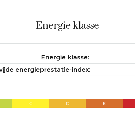
Energie klasse
Energie klasse:
ijde energieprestatie-index:
C
D
E