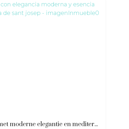
Gerenoveerd huis met moderne elegantie en mediterrane sfeer nabij Sant Josep – ma-2511