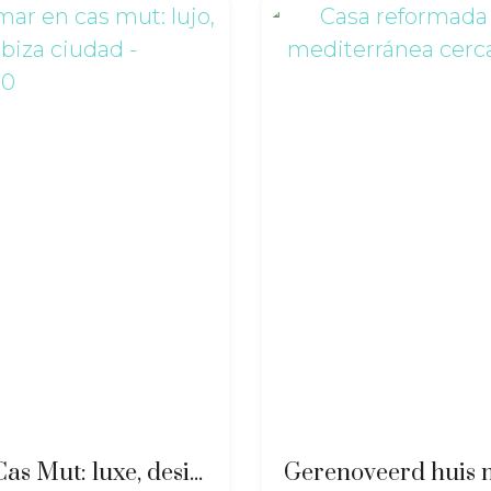
Hedendaagse villa met zeezicht in Cas Mut: luxe, design en rust nabij Ibiza-stad – ri-2517