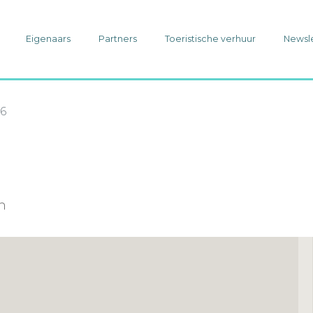
Eigenaars
Partners
Toeristische verhuur
Newsl
6
6
in