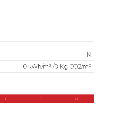
N
0 kWh/m² /0 Kg CO2/m²
F
G
H