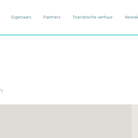
Eigenaars
Partners
Toeristische verhuur
Newsl
in