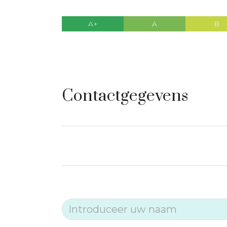
A+
A
B
Contactgegevens