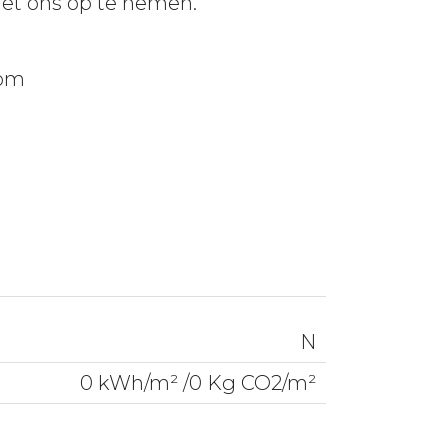
met ons op te nemen.
com
N
0 kWh/m² /0 Kg CO2/m²