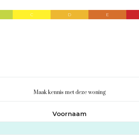
C
D
E
Maak kennis met deze woning
Voornaam