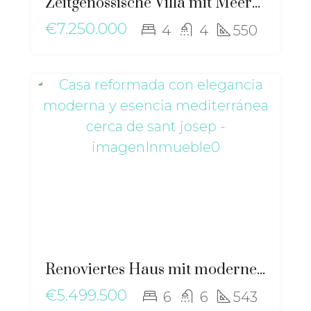
Zeitgenössische Villa mit Meerblick in Cas Mut: Luxus, Design und Ruhe in der Nähe von Ibiza-Stadt – ri-2517
€7.250.000
4
4
550
Renoviertes Haus mit moderner Eleganz und mediterranem Flair in der Nähe von Sant Josep – ma-2511
€5.499.500
6
6
543