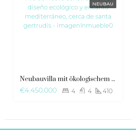
NEUBAU
Neubauvilla mit ökologischem Design und mediterranem Charme, nahe Santa Gertrudis – ma-2506
€4.450.000
4
4
410