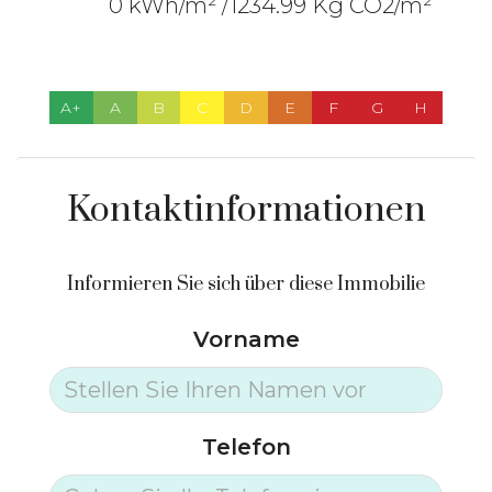
0 kWh/m² /1234.99 Kg CO2/m²
A+
A
B
C
D
E
F
G
H
Kontaktinformationen
Informieren Sie sich über diese Immobilie
Vorname
Telefon