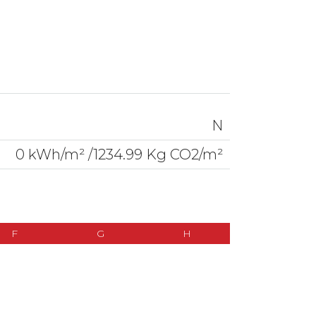
N
0 kWh/m² /1234.99 Kg CO2/m²
F
G
H