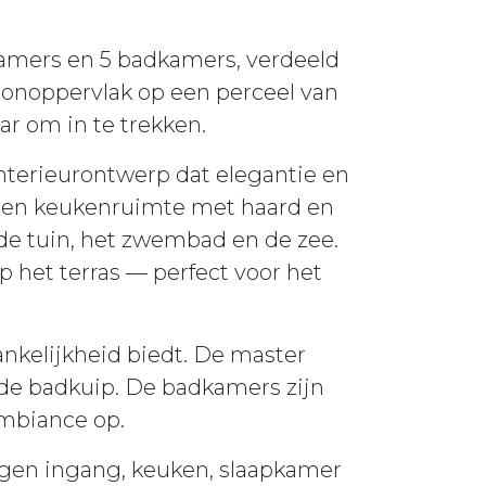
pkamers en 5 badkamers, verdeeld
oonoppervlak op een perceel van
r om in te trekken.
nterieurontwerp dat elegantie en
- en keukenruimte met haard en
de tuin, het zwembad en de zee.
 het terras — perfect voor het
ankelijkheid biedt. De master
de badkuip. De badkamers zijn
mbiance op.
igen ingang, keuken, slaapkamer