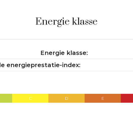
Energie klasse
Energie klasse:
e energieprestatie-index:
C
D
E