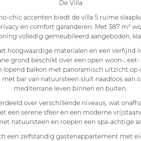
De Villa
ho-chic accenten biedt de villa 5 ruime slaa
 privacy en comfort garanderen. Met 387 m² w
ning volledig gemeubileerd aangeboden, klaa
met hoogwaardige materialen en een verfijnd i
gane grond beschikt over een open woon-, eet
 lopend balkon met panoramisch uitzicht op 
 met bar van natuursteen sluit naadloos aan op
mediterrane leven binnen en buiten.
rdeeld over verschillende niveaus, wat onafh
t een serene sfeer en een moderne vrijstaan
met natuursteen en roepen een spa-achtige a
ich een zelfstandig gastenappartement met e