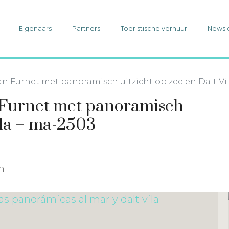
Eigenaars
Partners
Toeristische verhuur
Newsl
Can Furnet met panoramisch uitzicht op zee en Dalt Vi
n Furnet met panoramisch
ila – ma-2503
in