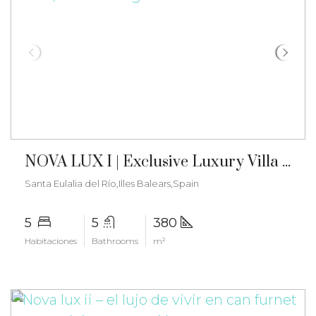
€2.950.000
NOVA LUX I | Exclusive Luxury Villa in Can Furnet, Ibiza – gz-2579
Santa Eulalia del Río,Illes Balears,Spain
5
5
380
Habitaciones
Bathrooms
m²