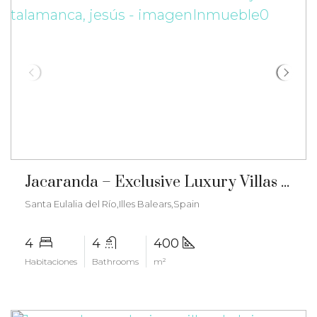
€4.950.000
Jacaranda – Exclusive Luxury Villas in Talamanca, Jesús – gz-2577
Santa Eulalia del Río,Illes Balears,Spain
4
4
400
Habitaciones
Bathrooms
m²