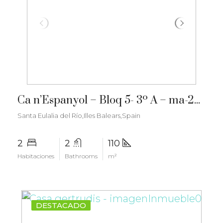
€712.000
Ca n’Espanyol – Bloq 5- 3º A – ma-2276
Santa Eulalia del Río,Illes Balears,Spain
2
2
110
Habitaciones
Bathrooms
m²
DESTACADO