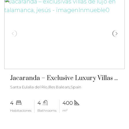
€5.500.000
Jacaranda – Exclusive Luxury Villas in Talamanca, Jesús – gz-2576
Santa Eulalia del Río,Illes Balears,Spain
4
4
400
Habitaciones
Bathrooms
m²