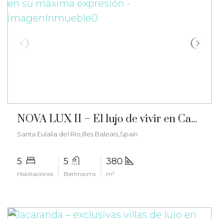
€3.300.000
NOVA LUX II – El lujo de vivir en Can Furnet en su máxima expresión – gz-2578
Santa Eulalia del Río,Illes Balears,Spain
5
5
380
Habitaciones
Bathrooms
m²