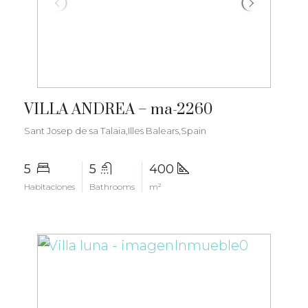
€6.000.000
VILLA ANDREA – ma-2260
Sant Josep de sa Talaia,Illes Balears,Spain
5
5
400
Habitaciones
Bathrooms
m²