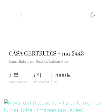
€2.300.000
CASA GERTRUDIS – ma-2443
Santa Eulalia del Río,Illes Balears,Spain
3
3
2000
Habitaciones
Bathrooms
m²