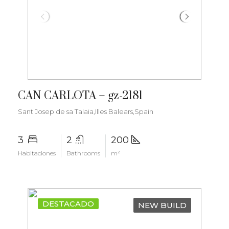
€1.800.000
CAN CARLOTA – gz-2181
Sant Josep de sa Talaia,Illes Balears,Spain
3
2
200
Habitaciones
Bathrooms
m²
DESTACADO
NEW BUILD