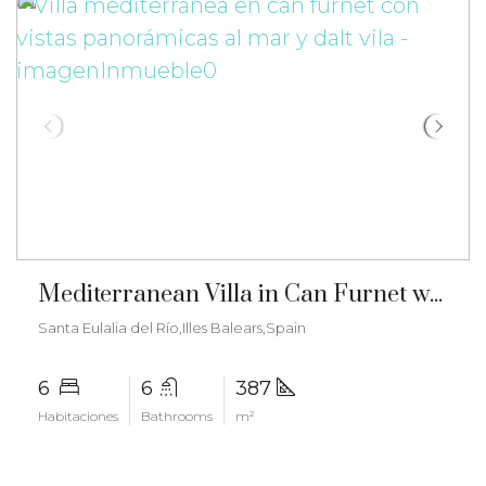
€3.950.000
Mediterranean Villa in Can Furnet with Panoramic Sea and Dalt Vila Views – ma-2503
Santa Eulalia del Río,Illes Balears,Spain
6
6
387
Habitaciones
Bathrooms
m²