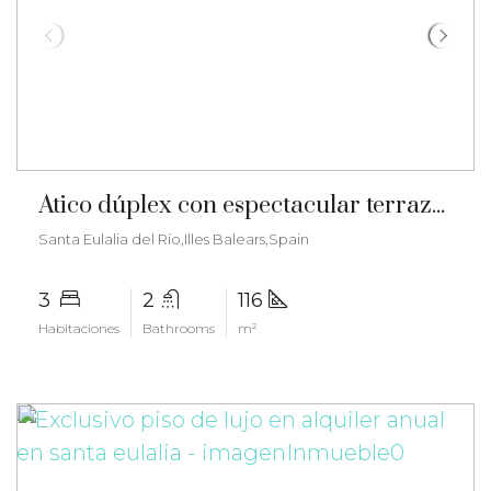
€831.000
Ático dúplex con espectacular terraza de 100 m² y vistas panorámicas al mar – ma-2573
Santa Eulalia del Río,Illes Balears,Spain
3
2
116
Habitaciones
Bathrooms
m²