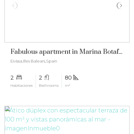
€580.000
Fabulous apartment in Marina Botafoch – gz-2051
Eivissa,Illes Balears,Spain
2
2
80
Habitaciones
Bathrooms
m²