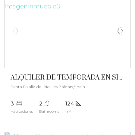
€3.800/month
ALQUILER DE TEMPORADA EN SIESTA – ma-2528
Santa Eulalia del Río,Illes Balears,Spain
3
2
124
Habitaciones
Bathrooms
m²