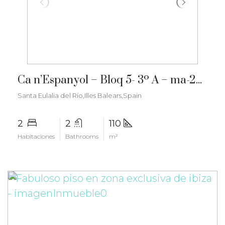
€712.000
Ca n’Espanyol – Bloq 5- 3º A – ma-2276
Santa Eulalia del Río,Illes Balears,Spain
2
2
110
Habitaciones
Bathrooms
m²