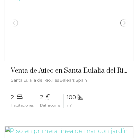
€850.000
Venta de Ático en Santa Eulalia del Rio – gz-2549
Santa Eulalia del Río,Illes Balears,Spain
2
2
100
Habitaciones
Bathrooms
m²