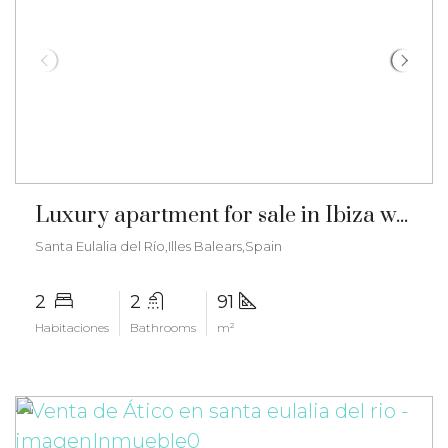
€585.000
Luxury apartment for sale in Ibiza with private pool and garden – gz-2568
Santa Eulalia del Río,Illes Balears,Spain
2
2
91
Habitaciones
Bathrooms
m²