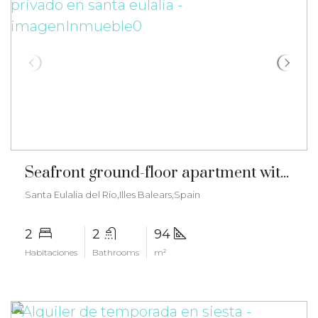
€790.000
Seafront ground-floor apartment with private garden in Santa Eulalia – ma-2537
Santa Eulalia del Río,Illes Balears,Spain
2
2
94
Habitaciones
Bathrooms
m²