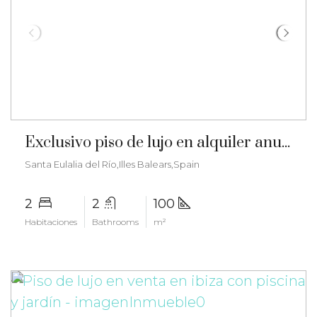
€2.300/month
Exclusivo piso de lujo en alquiler anual en Santa Eulalia – gz-2572
Santa Eulalia del Río,Illes Balears,Spain
2
2
100
Habitaciones
Bathrooms
m²