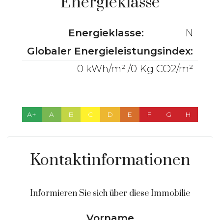
Energieklasse
Energieklasse:
N
Globaler Energieleistungsindex:
0 kWh/m² /0 Kg CO2/m²
A+
A
B
C
D
E
F
G
H
Kontaktinformationen
Informieren Sie sich über diese Immobilie
Vorname