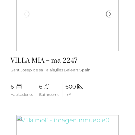
€6.000.000
VILLA MIA – ma-2247
Sant Josep de sa Talaia,Illes Balears,Spain
6
6
600
Habitaciones
Bathrooms
m²