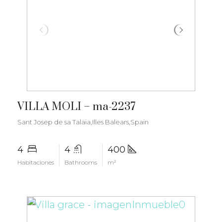
€3.400.000
VILLA MOLI – ma-2237
Sant Josep de sa Talaia,Illes Balears,Spain
4
4
400
Habitaciones
Bathrooms
m²