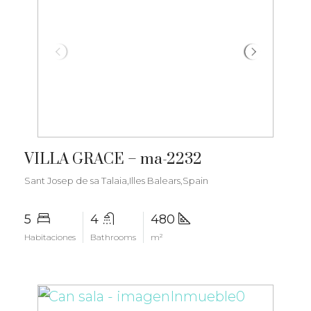
€4.250.000
VILLA GRACE – ma-2232
Sant Josep de sa Talaia,Illes Balears,Spain
5
4
480
Habitaciones
Bathrooms
m²