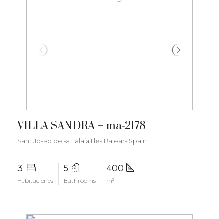
€7.350.000
VILLA SANDRA – ma-2178
Sant Josep de sa Talaia,Illes Balears,Spain
3
5
400
Habitaciones
Bathrooms
m²