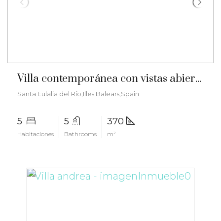
€3.150.000
Villa contemporánea con vistas abiertas, encanto mediterráneo y licencia turística – ma-2504
Santa Eulalia del Río,Illes Balears,Spain
5
5
370
Habitaciones
Bathrooms
m²