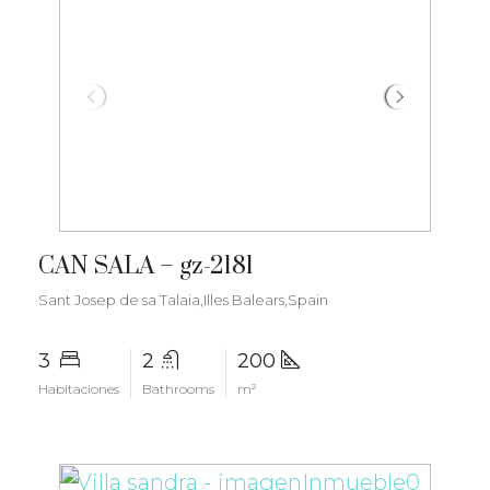
€1.800.000
CAN SALA – gz-2181
Sant Josep de sa Talaia,Illes Balears,Spain
3
2
200
Habitaciones
Bathrooms
m²