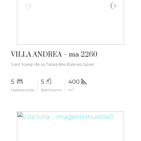
€6.000.000
VILLA ANDREA – ma-2260
Sant Josep de sa Talaia,Illes Balears,Spain
5
5
400
Habitaciones
Bathrooms
m²