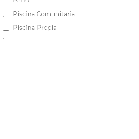
Patio
Piscina Comunitaria
Piscina Propia
Puerta Blindada
Puertas automático
Riego automático
Satélite
Sauna
Sótano
Solárium
T.V.