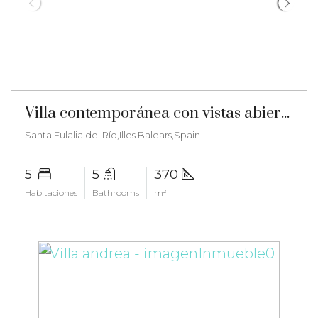
€3.150.000
Villa contemporánea con vistas abiertas, encanto mediterráneo y licencia turística – ma-2504
Santa Eulalia del Río,Illes Balears,Spain
5
5
370
Habitaciones
Bathrooms
m²