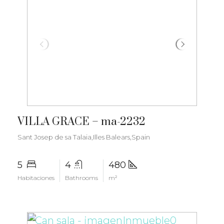
€4.250.000
VILLA GRACE – ma-2232
Sant Josep de sa Talaia,Illes Balears,Spain
5
4
480
Habitaciones
Bathrooms
m²