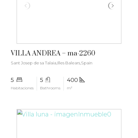
€6.000.000
VILLA ANDREA – ma-2260
Sant Josep de sa Talaia,Illes Balears,Spain
5
5
400
Habitaciones
Bathrooms
m²