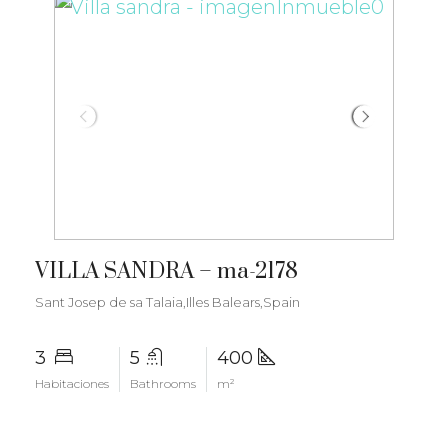
€7.350.000
VILLA SANDRA – ma-2178
Sant Josep de sa Talaia,Illes Balears,Spain
3
5
400
Habitaciones
Bathrooms
m²