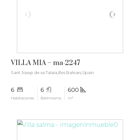
€6.000.000
VILLA MIA – ma-2247
Sant Josep de sa Talaia,Illes Balears,Spain
6
6
600
Habitaciones
Bathrooms
m²