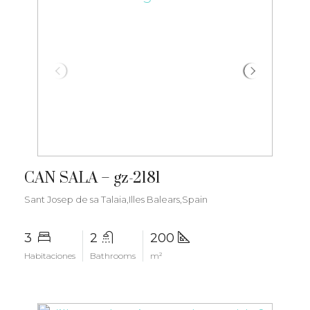
€1.800.000
CAN SALA – gz-2181
Sant Josep de sa Talaia,Illes Balears,Spain
3
2
200
Habitaciones
Bathrooms
m²