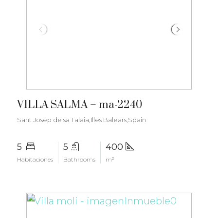
€3.500.000
VILLA SALMA – ma-2240
Sant Josep de sa Talaia,Illes Balears,Spain
5
5
400
Habitaciones
Bathrooms
m²