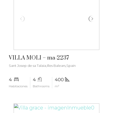
€3.400.000
VILLA MOLI – ma-2237
Sant Josep de sa Talaia,Illes Balears,Spain
4
4
400
Habitaciones
Bathrooms
m²