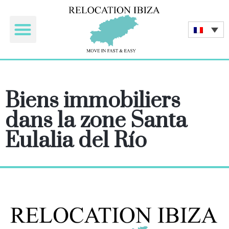
Les Acheteurs
Les Propriétaires
Les Partenaires
Location touristique
Biens immobiliers
dans la zone Santa
Eulalia del Río