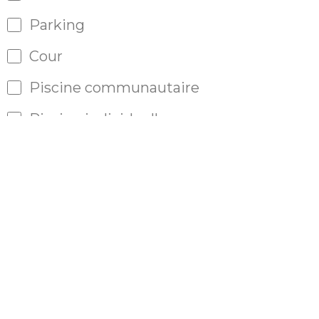
Parking
Cour
Piscine communautaire
Piscine individuelle
Porte blindée
Portes automatiques
Arrosage automatique
Satellite
Sauna
Sous-sol