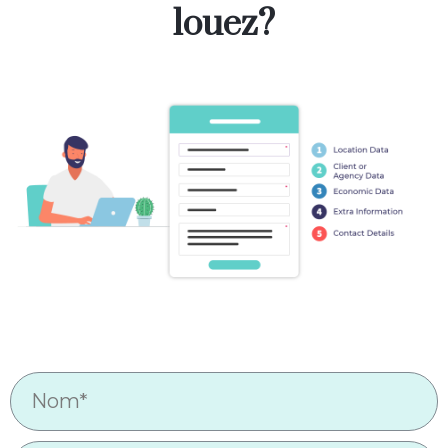
louez?