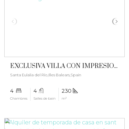
€6.000/mois
EXCLUSIVA VILLA CON IMPRESIONANTES VISTAS AL MAR – gz-2569
Santa Eulalia del Río,Illes Balears,Spain
4
4
230
Chambres
Salles de bain
m²