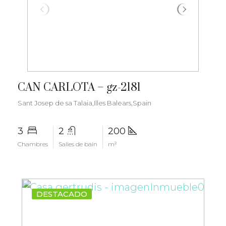
€1.800.000
CAN CARLOTA – gz-2181
Sant Josep de sa Talaia,Illes Balears,Spain
3
2
200
Chambres
Salles de bain
m²
DESTACADO