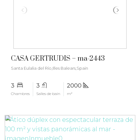
€2.300.000
CASA GERTRUDIS – ma-2443
Santa Eulalia del Río,Illes Balears,Spain
3
3
2000
Chambres
Salles de bain
m²