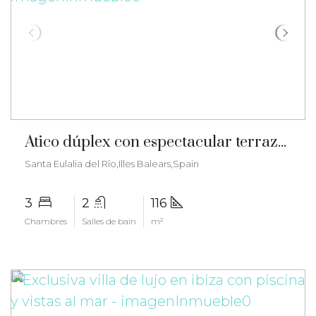
€831.000
Ático dúplex con espectacular terraza de 100 m² y vistas panorámicas al mar – ma-2573
Santa Eulalia del Río,Illes Balears,Spain
3
2
116
Chambres
Salles de bain
m²