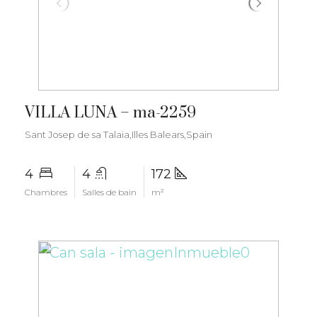
€2.800.000
VILLA LUNA – ma-2259
Sant Josep de sa Talaia,Illes Balears,Spain
4
4
172
Chambres
Salles de bain
m²