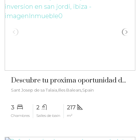
€2.121.000
Descubre tu proxima oportunidad de inversion en San Jordi, Ibiza – gz-2563
Sant Josep de sa Talaia,Illes Balears,Spain
3
2
217
Chambres
Salles de bain
m²