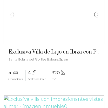
€6.500/mois
Exclusiva Villa de Lujo en Ibiza con Piscina y Vistas al Mar – gz-2570
Santa Eulalia del Río,Illes Balears,Spain
4
4
320
Chambres
Salles de bain
m²