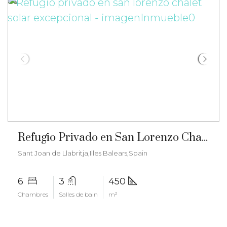
€6.000/mois
Refugio Privado en San Lorenzo Chalet Solar Excepcional – gz-2562
Sant Joan de Llabritja,Illes Balears,Spain
6
3
450
Chambres
Salles de bain
m²