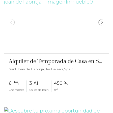
€6.000/mois
Alquiler de Temporada de Casa en Sant Joan de Llabritja – gz-2567
Sant Joan de Llabritja,Illes Balears,Spain
6
3
450
Chambres
Salles de bain
m²