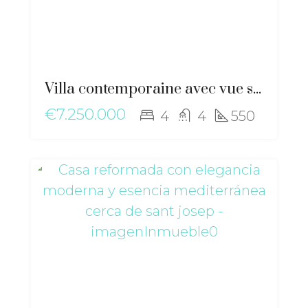
Villa contemporaine avec vue sur la mer à Cas Mut : luxe, design et sérénité près de la ville d’Ibiza – ri-2517
€7.250.000
4
4
550