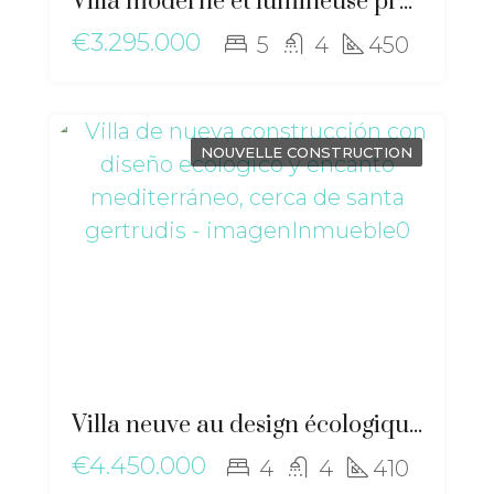
Villa moderne et lumineuse près de la ville, avec vue imprenable sur Dalt Vila – ma-2507
€3.295.000
5
4
450
NOUVELLE CONSTRUCTION
Villa neuve au design écologique et au charme méditerranéen, proche de Santa Gertrudis – ma-2506
€4.450.000
4
4
410