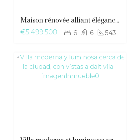
Maison rénovée alliant élégance moderne et essence méditerranéenne près de Sant Josep – ma-2511
€5.499.500
6
6
543