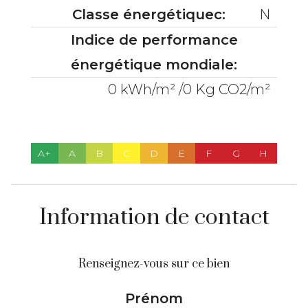
Classe énergétiquec:
N
Indice de performance
énergétique mondiale:
0 kWh/m² /0 Kg CO2/m²
A+
A
B
C
D
E
F
G
H
Information de contact
Renseignez-vous sur ce bien
Prénom