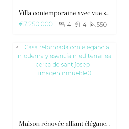
Villa contemporaine avec vue sur la mer à Cas Mut : luxe, design et sérénité près de la ville d’Ibiza – ri-2517
€7.250.000
4
4
550
Maison rénovée alliant élégance moderne et essence méditerranéenne près de Sant Josep – ma-2511