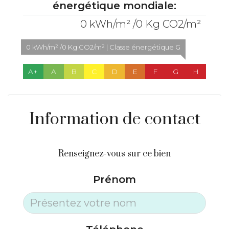
énergétique mondiale:
0 kWh/m² /0 Kg CO2/m²
0 kWh/m² /0 Kg CO2/m² | Classe énergétique G
A+
A
B
C
D
E
F
G
H
Information de contact
Renseignez-vous sur ce bien
Prénom