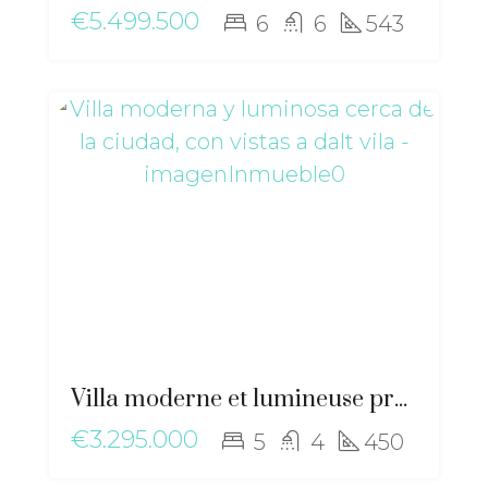
€5.499.500
6
6
543
Villa moderne et lumineuse près de la ville, avec vue imprenable sur Dalt Vila – ma-2507
€3.295.000
5
4
450