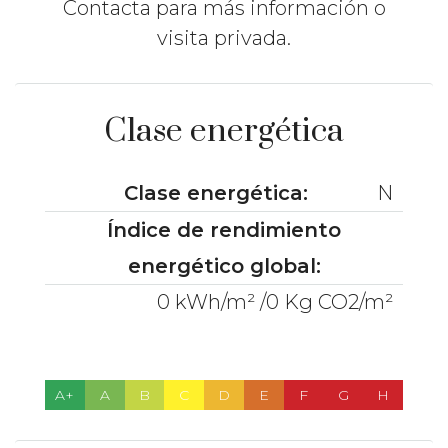
Contacta para más información o
visita privada.
Clase energética
Clase energética:
N
Índice de rendimiento
energético global:
0 kWh/m² /0 Kg CO2/m²
A+
A
B
C
D
E
F
G
H