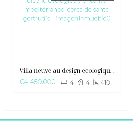
Villa neuve au design écologique et au charme méditerranéen, proche de Santa Gertrudis – ma-2506
€4.450.000
4
4
410