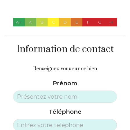
A+
A
B
C
D
E
F
G
H
Information de contact
Renseignez-vous sur ce bien
Prénom
Téléphone