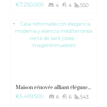
€7.250.000
4
4
550
Maison rénovée alliant élégance moderne et essence méditerranéenne près de Sant Josep – ma-2511
€5.499.500
6
6
543