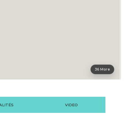
36 More
ALITÉS
VIDEO