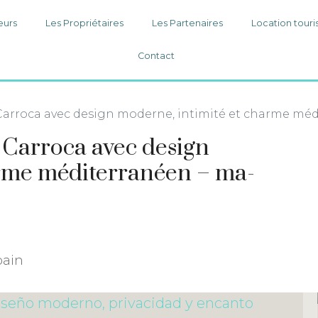
eurs
Les Propriétaires
Les Partenaires
Location touri
Contact
Carroca avec design moderne, intimité et charme mé
 Carroca avec design
arme méditerranéen – ma-
pain