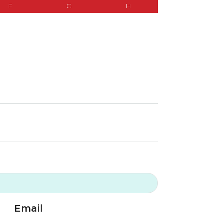
F
G
H
Email