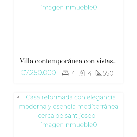
Villa contemporánea con vistas al mar en Cas Mut: lujo, diseño y serenidad cerca de Ibiza ciudad – ri-2517
€7.250.000
4
4
550