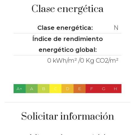
Clase energética
Clase energética:
N
Índice de rendimiento
energético global:
0 kWh/m² /0 Kg CO2/m²
A+
A
B
C
D
E
F
G
H
Solicitar información