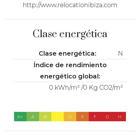
http://www.relocationibiza.com
Clase energética
Clase energética:
N
Índice de rendimiento
energético global:
0 kWh/m² /0 Kg CO2/m²
A+
A
B
C
D
E
F
G
H