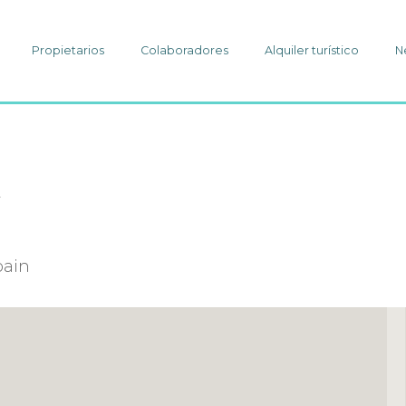
Propietarios
Colaboradores
Alquiler turístico
N
1
pain