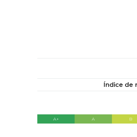
Índice de 
A+
A
B