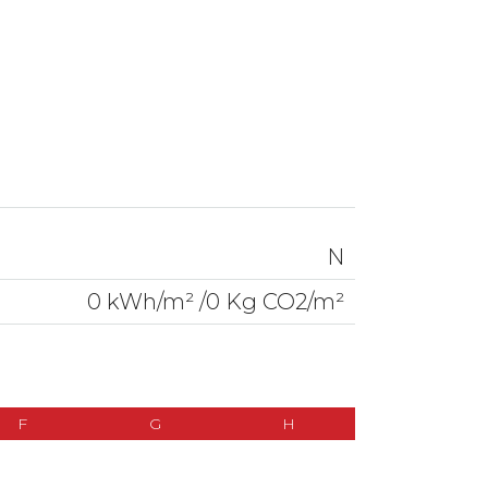
N
0 kWh/m² /0 Kg CO2/m²
F
G
H