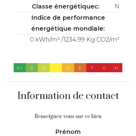
Classe énergétiquec:
N
Indice de performance
énergétique mondiale:
0 kWh/m² /1234.99 Kg CO2/m²
A+
A
B
C
D
E
F
G
H
Information de contact
Renseignez-vous sur ce bien
Prénom