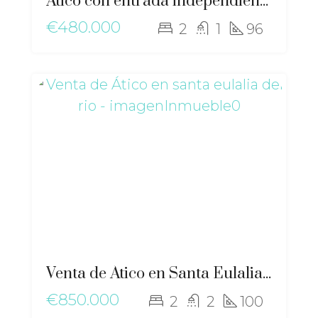
Ático con entrada independiente y gran potencial en Ses Païsses – gz-2571
€480.000
2
1
96
Venta de Ático en Santa Eulalia del Rio – gz-2549
€850.000
2
2
100