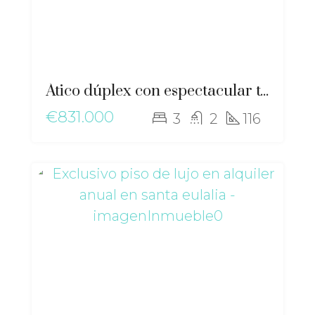
Ático dúplex con espectacular terraza de 100 m² y vistas panorámicas al mar – ma-2573
€831.000
3
2
116